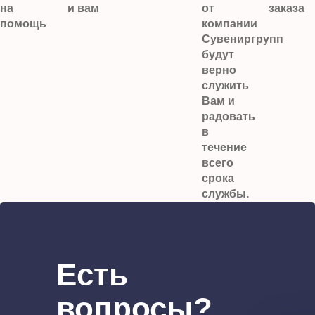
на
и вам
от
заказа
помощь
компании
Сувениргрупп
будут
верно
служить
Вам и
радовать
в
течение
всего
срока
службы.
Есть
вопросы?