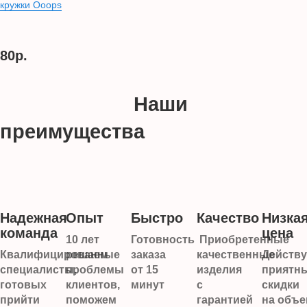
кружки Ooops
80р.
Наши
преимущества
Надежная
Опыт
Быстро
Качество
Низка
команда
цена
10 лет
Готовность
Приобретенные
Квалифицированные
решаем
заказа
качественные
Действ
специалисты,
проблемы
от 15
изделия
приятн
готовых
клиентов,
минут
с
скидки
прийти
поможем
гарантией
на объ