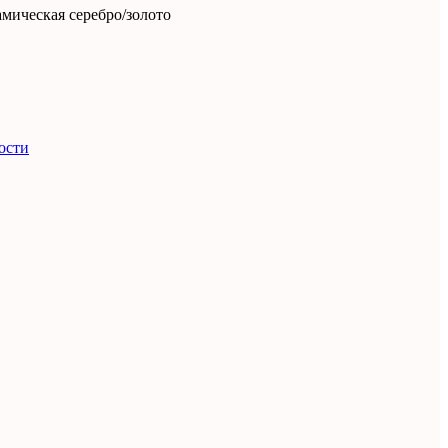
мическая серебро/золото
ости