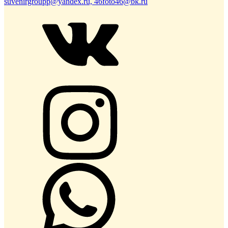
suvenirgroupp@yandex.ru, 46foto46@bk.ru